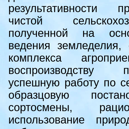
результативности пр
чистой сельскохоз
полученной на осно
ведения земледелия,
комплекса агропр
воспроизводству п
успешную работу по с
образцовую поста
сортосмены, рац
использование прир