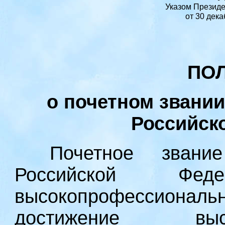
Указом Президе
от
30 дека
ПО
о почетном звани
Российск
Почетное звани
Российской Феде
высокопрофессио
достижение выс