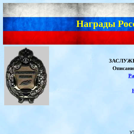
Награды Рос
ЗАСЛУЖ
Описани
Ра
У