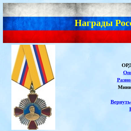
Награды Рос
ОР
Оп
Разно
Мини
Вернуть