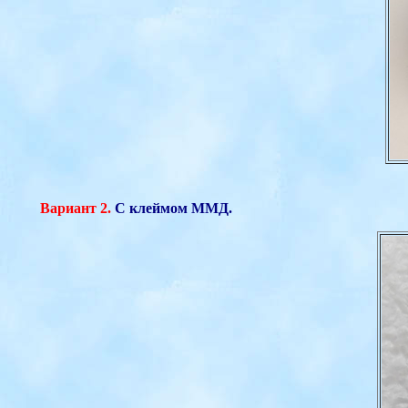
Вариант 2.
С клеймом ММД.