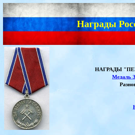
Награды Рос
НАГРАДЫ "ПЕ
Медаль З
Разно