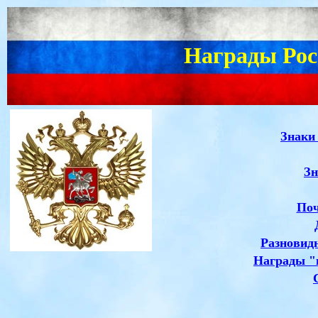
Награды Рос
Знаки
Зн
Поч
Разновид
Награды "