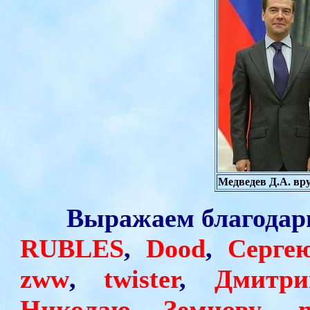
Медведев Д.А. вру
Выражаем благодар
RUBLES
,
Dood
,
Серге
zww
,
twister
,
Дмитри
Николаю Земцову
,